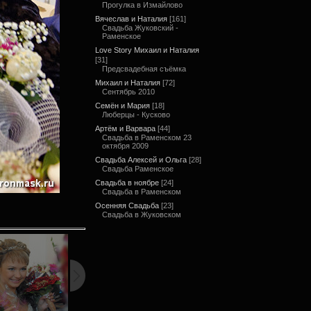
Прогулка в Измайлово
Вячеслав и Наталия
[161]
Свадьба Жуковский -
Раменское
Love Story Михаил и Наталия
[31]
Предсвадебная съёмка
Михаил и Наталия
[72]
Сентябрь 2010
Семён и Мария
[18]
Люберцы - Кусково
Артём и Варвара
[44]
Свадьба в Раменском 23
октября 2009
Свадьба Алексей и Ольга
[28]
Свадьба Раменское
Свадьба в ноябре
[24]
Свадьба в Раменском
Осенняя Свадьба
[23]
Свадьба в Жуковском