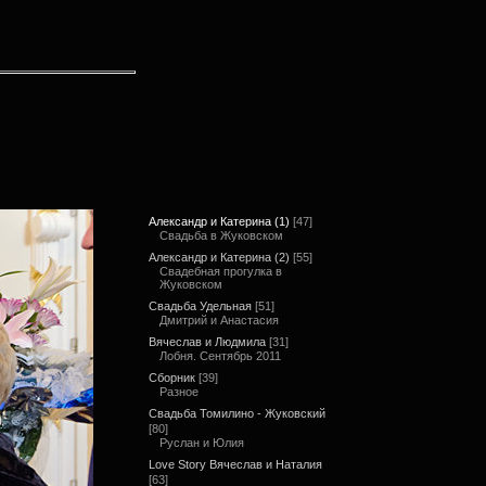
Александр и Катерина (1)
[47]
Свадьба в Жуковском
Александр и Катерина (2)
[55]
Свадебная прогулка в
Жуковском
Свадьба Удельная
[51]
Дмитрий и Анастасия
Вячеслав и Людмила
[31]
Лобня. Сентябрь 2011
Сборник
[39]
Разное
Свадьба Томилино - Жуковский
[80]
Руслан и Юлия
Love Story Вячеслав и Наталия
[63]