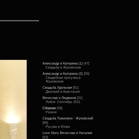
Александр и Катерина (1)
[47]
Свадьба в Жуковском
Александр и Катерина (2)
[55]
Свадебная прогулка в
Жуковском
Свадьба Удельная
[51]
Дмитрий и Анастасия
Вячеслав и Людмила
[31]
Лобня. Сентябрь 2011
Сборник
[39]
Разное
Свадьба Томилино - Жуковский
[80]
Руслан и Юлия
Love Story Вячеслав и Наталия
[63]