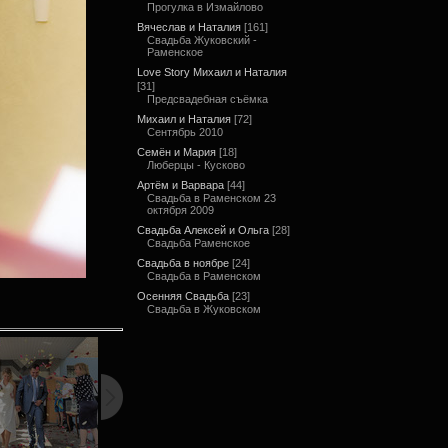
Прогулка в Измайлово
Вячеслав и Наталия
[161]
Свадьба Жуковский -
Раменское
Love Story Михаил и Наталия
[31]
Предсвадебная съёмка
Михаил и Наталия
[72]
Сентябрь 2010
Семён и Мария
[18]
Люберцы - Кусково
Артём и Варвара
[44]
Свадьба в Раменском 23
октября 2009
Свадьба Алексей и Ольга
[28]
Свадьба Раменское
Свадьба в ноябре
[24]
Свадьба в Раменском
Осенняя Свадьба
[23]
Свадьба в Жуковском