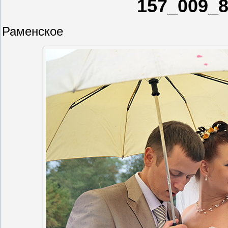
157_009_
Раменское