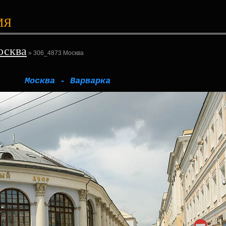
ИЯ
осква
» 306_4873 Москва
Москва - Варварка