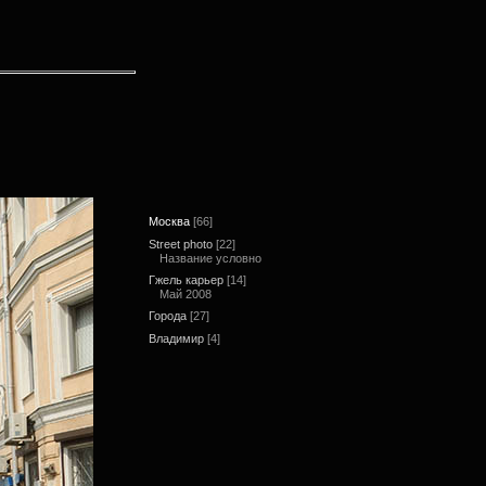
Москва
[66]
Street photo
[22]
Название условно
Гжель карьер
[14]
Май 2008
Города
[27]
Владимир
[4]