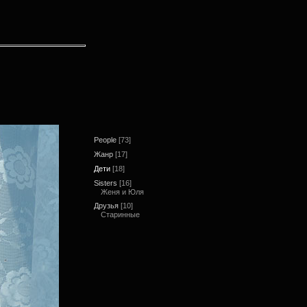
People
[73]
Жанр
[17]
Дети
[18]
Sisters
[16]
Женя и Юля
Друзья
[10]
Старинные